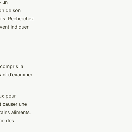
– un
on de son
oils. Recherchez
vent indiquer
 compris la
tant d’examiner
aux pour
t causer une
tains aliments,
mme des