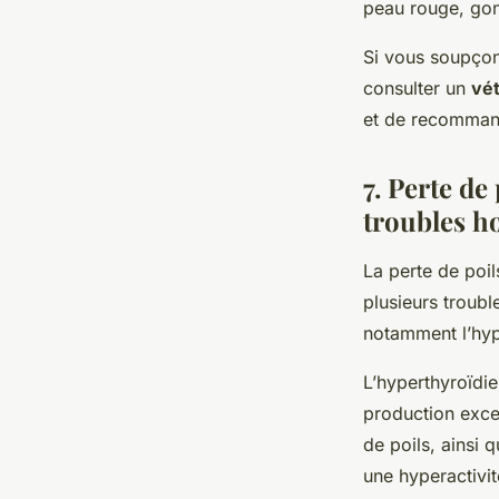
peau rouge, gonf
Si vous soupçonn
consulter un
vét
et de recommand
7. Perte de 
troubles 
La perte de poi
plusieurs troub
notamment l’hype
L’hyperthyroïdie
production exce
de poils, ainsi
une hyperactivit