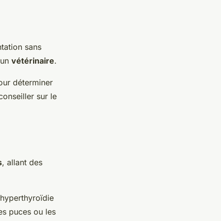
tation sans
r un
vétérinaire
.
pour déterminer
onseiller sur le
s
, allant des
hyperthyroïdie
les puces ou les