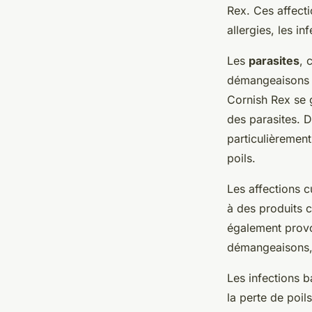
Rex. Ces affecti
allergies, les i
Les
parasites
, 
démangeaisons in
Cornish Rex se g
des parasites. D
particulièrement
poils.
Les affections c
à des produits 
également provoq
démangeaisons, 
Les infections 
la perte de poil