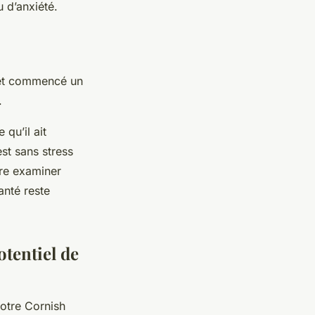
u d’anxiété.
t et commencé un
.
 qu’il ait
st sans stress
ire examiner
anté reste
otentiel de
votre Cornish