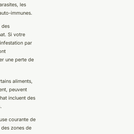
rasites, les
s auto-immunes.
r des
at. Si votre
infestation par
ont
ser une perte de
tains aliments,
ent, peuvent
hat incluent des
.
ause courante de
nt des zones de