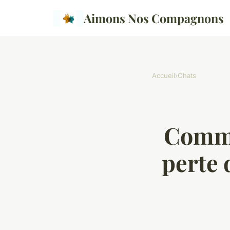
Aimons Nos Compagnons
Accueil
›
Chats
Commen
perte 