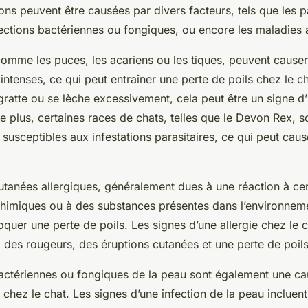
ons peuvent être causées par divers facteurs, tels que les pa
nfections bactériennes ou fongiques, ou encore les maladie
comme les puces, les acariens ou les tiques, peuvent cause
tenses, ce qui peut entraîner une perte de poils chez le ch
ratte ou se lèche excessivement, cela peut être un signe d’
e plus, certaines races de chats, telles que le Devon Rex, s
 susceptibles aux infestations parasitaires, ce qui peut cau
utanées allergiques, généralement dues à une réaction à cer
chimiques ou à des substances présentes dans l’environnem
uer une perte de poils. Les signes d’une allergie chez le c
des rougeurs, des éruptions cutanées et une perte de poils
bactériennes ou fongiques de la peau sont également une c
s chez le chat. Les signes d’une infection de la peau inclue