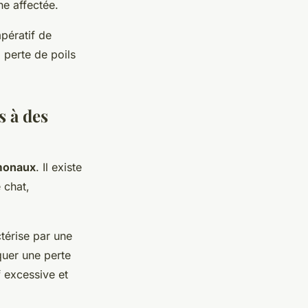
ne affectée.
pératif de
a perte de poils
s à des
monaux
. Il existe
 chat,
térise par une
quer une perte
 excessive et