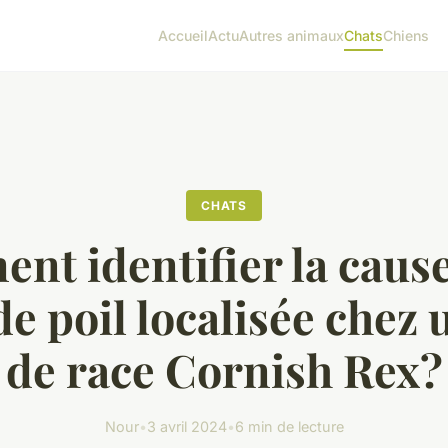
Accueil
Actu
Autres animaux
Chats
Chiens
CHATS
t identifier la caus
de poil localisée chez 
de race Cornish Rex?
Nour
•
3 avril 2024
•
6 min de lecture