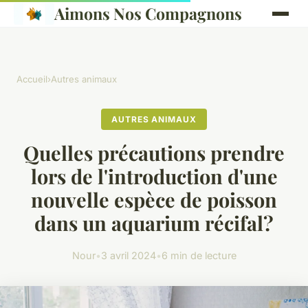
Aimons Nos Compagnons
Accueil
›
Autres animaux
AUTRES ANIMAUX
Quelles précautions prendre
lors de l'introduction d'une
nouvelle espèce de poisson
dans un aquarium récifal?
Nour
•
3 avril 2024
•
6 min de lecture