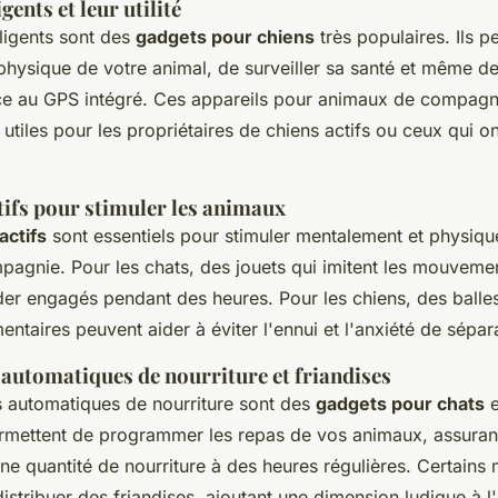
igents et leur utilité
lligents sont des
gadgets pour chiens
très populaires. Ils p
é physique de votre animal, de surveiller sa santé et même de
âce au GPS intégré. Ces appareils pour animaux de compagn
 utiles pour les propriétaires de chiens actifs ou ceux qui o
tifs pour stimuler les animaux
actifs
sont essentiels pour stimuler mentalement et physiq
agnie. Pour les chats, des jouets qui imitent les mouveme
der engagés pendant des heures. Pour les chiens, des balles
entaires peuvent aider à éviter l'ennui et l'anxiété de sépar
 automatiques de nourriture et friandises
rs automatiques de nourriture sont des
gadgets pour chats
e
permettent de programmer les repas de vos animaux, assurant
ne quantité de nourriture à des heures régulières. Certains
tribuer des friandises, ajoutant une dimension ludique à l'