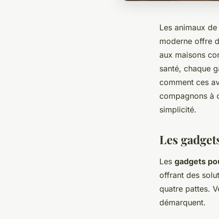
Les animaux de c
moderne offre dé
aux maisons con
santé, chaque g
comment ces ava
compagnons à qu
simplicité.
Les gadget
Les
gadgets po
offrant des sol
quatre pattes. 
démarquent.