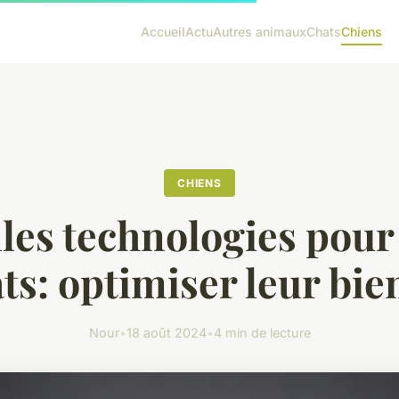
Accueil
Actu
Autres animaux
Chats
Chiens
CHIENS
les technologies pour
ats: optimiser leur bie
Nour
•
18 août 2024
•
4 min de lecture