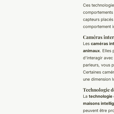
Ces technologie
comportements a
capteurs placés
comportement in
Caméras inter
Les
caméras in
animaux
. Elles
d'interagir ave
parleurs, vous p
Certaines caméra
une dimension lu
Technologie de
La
technologie d
maisons intell
peuvent être pr