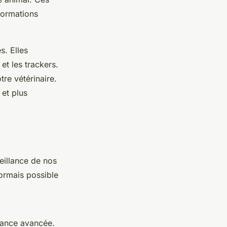
formations
. Elles
et les trackers.
re vétérinaire.
 et plus
veillance de nos
sormais possible
lance avancée.