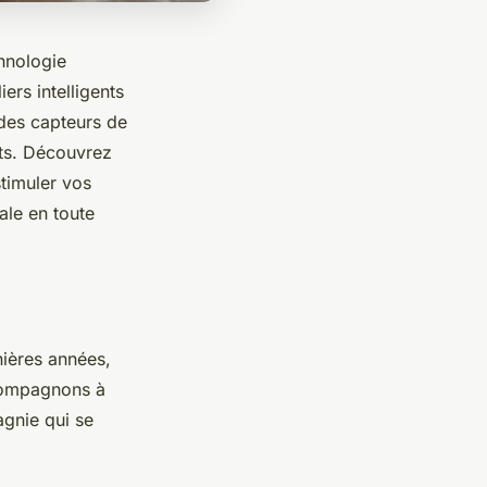
chnologie
ers intelligents
des capteurs de
ats. Découvrez
timuler vos
ale en toute
nières années,
 compagnons à
gnie qui se