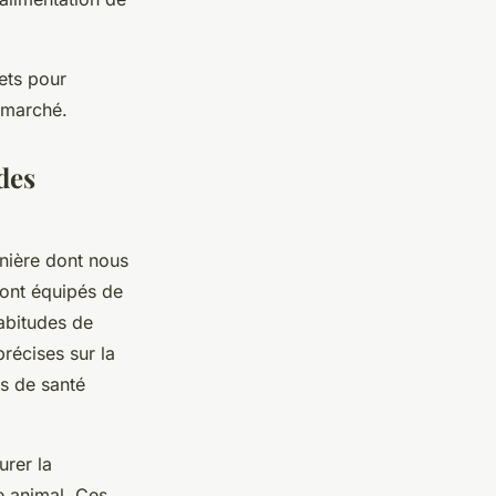
ets pour
 marché.
des
nière dont nous
ont équipés de
habitudes de
récises sur la
s de santé
urer la
e animal. Ces