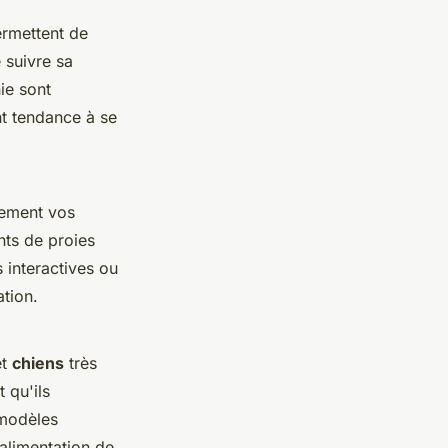
ermettent de
 suivre sa
ie sont
nt tendance à se
uement vos
nts de proies
 interactives ou
ation.
t
chiens
très
 qu'ils
 modèles
alimentation de