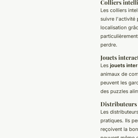
Colliers intell
Les colliers inte
suivre l'activit
localisation gr
particulièrement
perdre.
Jouets interac
Les
jouets inter
animaux de comp
peuvent les gar
des puzzles alim
Distributeurs
Les distributeu
pratiques. Ils 
reçoivent la bon
peuvent même dis