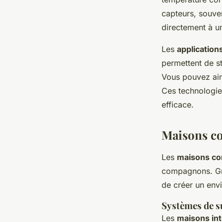
capteurs, souven
directement à u
Les
application
permettent de st
Vous pouvez ains
Ces technologies
efficace.
Maisons co
Les
maisons co
compagnons. G
de créer un env
Systèmes de s
Les
maisons int