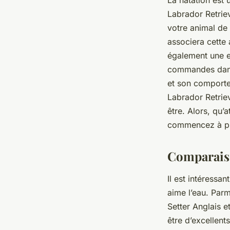
La
natation
est 
Labrador Retrie
votre
animal de
associera cette 
également une e
commandes dans 
et son comportem
Labrador Retrie
être. Alors, qu’
commencez à prof
Comparaiso
Il est intéressa
aime l’eau. Parm
Setter Anglais
et
être d’excellent