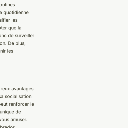
routines
e quotidienne
ifier les
oter que la
nc de surveiller
ion. De plus,
ir les
reux avantages.
a socialisation
eut renforcer le
 unique de
 vous amuser.
brador