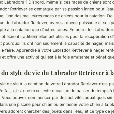
aux Labradors ? D’abord, même si ces
races de chiens
sont 
ador Retriever
se démarque par sa passion innée pour l’eau.
 l’une des meilleures
races de chiens
pour la natation. De
que du Labrador Retriever, avec sa queue puissante et ses p
pté à la natation que d’autres races. En outre, les Labrador
l et étaient traditionnellement utilisés pour la récupération d
t pourquoi ils ont non seulement la capacité de nager, mais
 le faire. Apprendre à votre
Labrador Retriever
à nager renf
ls et offre une activité qui est à la fois amusante et bénéfiq
du style de vie du Labrador Retriever à l
tyle de vie
à la natation de votre
Labrador Retriever
n’est pas
. En fait, c’est une excellente occasion de passer du temps à l
au. Vous pouvez commencer par des
activités aquatiques
sim
 dans une
piscine pour chien
ou emmener votre chien à la pl
vers
adorent chercher des jouets dans l’eau, et ce type de je