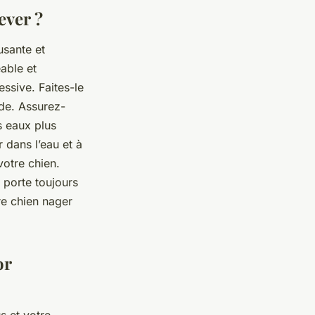
ever ?
sante et
éable et
ssive. Faites-le
de. Assurez-
s eaux plus
 dans l’eau et à
votre chien.
 porte toujours
tre chien nager
or