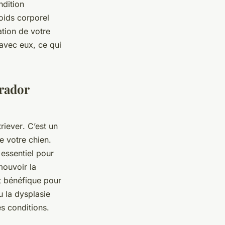
ndition
oids corporel
sation de votre
avec eux, ce qui
brador
riever
. C’est un
de votre
chien
.
t essentiel pour
mouvoir la
t bénéfique pour
u la dysplasie
es conditions.