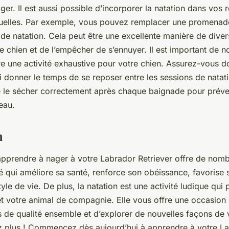
er. Il est aussi possible d’incorporer la natation dans vos 
tuelles. Par exemple, vous pouvez remplacer une promenad
de natation. Cela peut être une excellente manière de divers
re chien et de l’empêcher de s’ennuyer. Il est important de n
tre une
activité
exhaustive pour votre chien. Assurez-vous do
ui donner le temps de se reposer entre les sessions de natat
e le sécher correctement après chaque baignade pour préven
eau.
n
apprendre à nager à votre
Labrador Retriever
offre de nomb
é
qui améliore sa
santé
, renforce son obéissance, favorise s
tyle de vie
. De plus, la natation est une
activité
ludique qui p
et votre
animal de compagnie
. Elle vous offre une occasion
 de qualité ensemble et d’explorer de nouvelles façons de
ez plus ! Commencez dès aujourd’hui à apprendre à votre
La