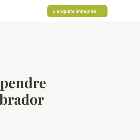
L'enquête immunité →
ppendre
abrador