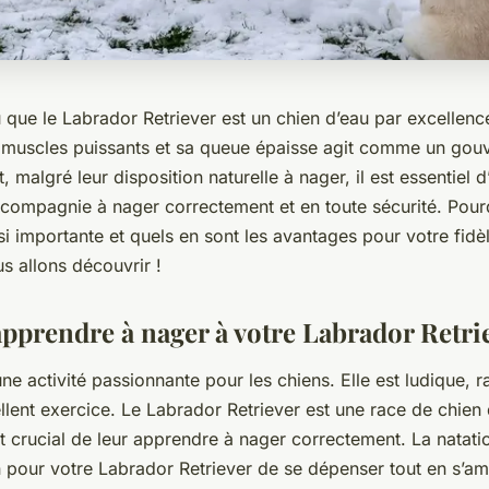
u que le Labrador Retriever est un
chien d’eau
par excellenc
s muscles puissants et sa queue épaisse agit comme un gouv
, malgré leur disposition naturelle à
nage
r, il est essentiel
 compagnie
à nager correctement et en toute sécurité. Pour
si importante et quels en sont les avantages pour votre fid
s allons découvrir !
pprendre à nager à votre Labrador Retrie
 une
activité
passionnante pour les
chiens
. Elle est ludique, r
llent exercice. Le Labrador Retriever est une
race
de
chien
t crucial de leur apprendre à nager correctement. La natati
 pour votre Labrador Retriever de se dépenser tout en s’amu