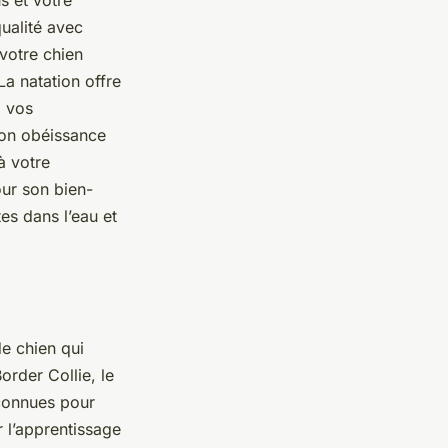
s et votre
ualité avec
 votre chien
La natation offre
à vos
son obéissance
à votre
ur son bien-
es dans l’eau et
de chien qui
order Collie
, le
connues pour
r l’apprentissage