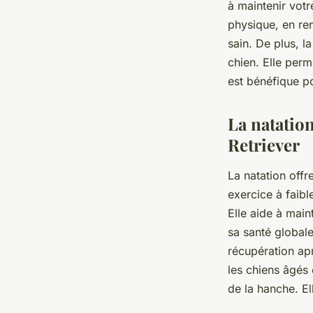
à maintenir vot
physique, en re
sain. De plus, la
chien. Elle perm
est bénéfique p
La natation
Retriever
La
natation
offr
exercice à faibl
Elle aide à main
sa santé globale
récupération ap
les chiens âgés 
de la hanche. El