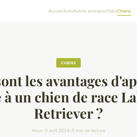
Accueil
Actu
Autres animaux
Chats
Chiens
CHIENS
sont les avantages d'a
e à un chien de race L
Retriever ?
Nour
•
3 avril 2024
•
5 min de lecture