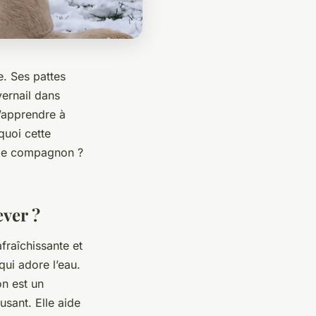
e. Ses
pattes
ernail dans
 d’apprendre à
quoi cette
èle
compagnon
?
ver ?
afraîchissante et
qui adore l’eau.
on est un
sant. Elle aide