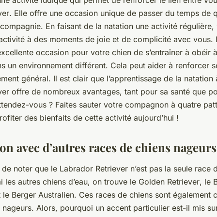
une
activité
ludique qui permet de renforcer le lien entre vou
ver
. Elle offre une occasion unique de passer du temps de q
 compagnie
. En faisant de la natation une activité régulière,
activité à des moments de joie et de complicité avec vous. 
xcellente occasion pour votre chien de s’entraîner à obéir 
un environnement différent. Cela peut aider à renforcer 
ent général. Il est clair que l’apprentissage de la natation 
ver offre de nombreux avantages, tant pour sa santé que po
attendez-vous ? Faites sauter votre compagnon à quatre patt
iter des bienfaits de cette activité aujourd’hui !
n avec d’autres races de chiens nageurs
nt de noter que le
Labrador Retriever
n’est pas la seule race 
i les autres
chiens d’eau
, on trouve le
Golden Retriever
, le
B
 le
Berger Australien
. Ces
races de chiens
sont également 
s nageurs. Alors, pourquoi un accent particulier est-il mis su