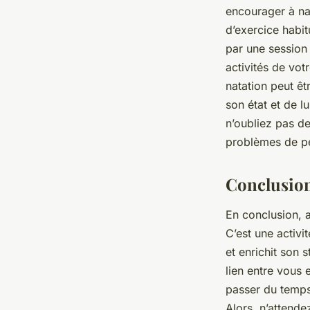
encourager à nag
d’exercice habi
par une session 
activités de vot
natation peut ê
son état et de l
n’oubliez pas d
problèmes de p
Conclusio
En conclusion, 
C’est une
activit
et enrichit son
s
lien entre vous 
passer du temps
Alors, n’attend