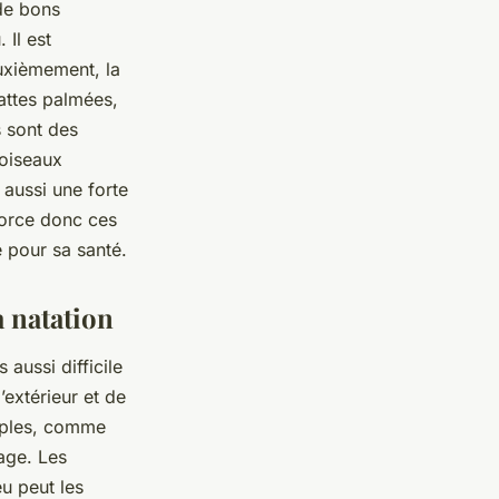
de bons
 Il est
uxièmement, la
attes palmées,
s sont des
’oiseaux
 aussi une forte
orce donc ces
ue pour sa
santé
.
a natation
 aussi difficile
’extérieur et de
ples, comme
age. Les
u peut les