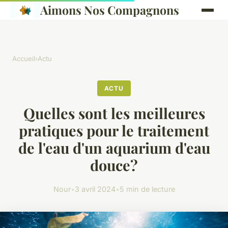
Aimons Nos Compagnons
Accueil
›
Actu
ACTU
Quelles sont les meilleures
pratiques pour le traitement
de l'eau d'un aquarium d'eau
douce?
Nour
•
3 avril 2024
•
5 min de lecture